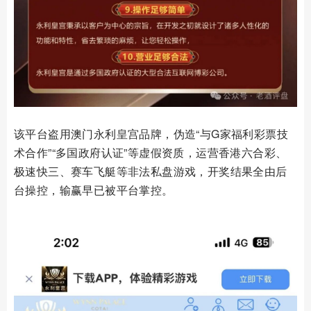
该平台盗用澳门永利皇宫品牌，伪造“与G家福利彩票技
术合作”“多国政府认证”等虚假资质，运营香港六合彩、
极速快三、赛车飞艇等非法私盘游戏，开奖结果全由后
台操控，输赢早已被平台掌控。