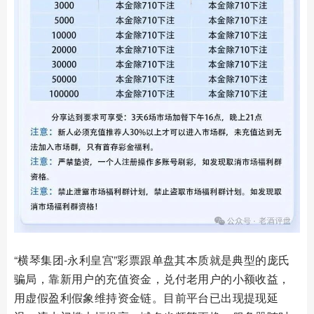
“横琴集团-永利皇宫”彩票跟单盘其本质就是典型的庞氏
骗局，靠新用户的充值资金，兑付老用户的小额收益，
用虚假盈利假象维持资金链。目前平台已出现提现延