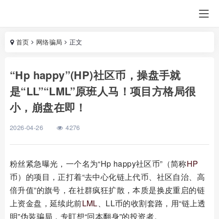
首页
网络骗局
正文
“Hp happy”(HP)社区币，操盘手就
是“LL”“LML”原班人马！项目方格局很
小，崩盘在即！
2026-04-26
4276
粉丝紧急曝光，一个名为“Hp happy社区币”（简称
HP
币）的项目，正打着“去中心化链上代币、社区自治、高
倍升值”的旗号，在社群疯狂扩散，本质是换皮重启的链
上资金盘，延续此前
LML
、LL币的收割套路，用“链上透
明”伪装骗局，专盯想“回本翻身”的投资者。