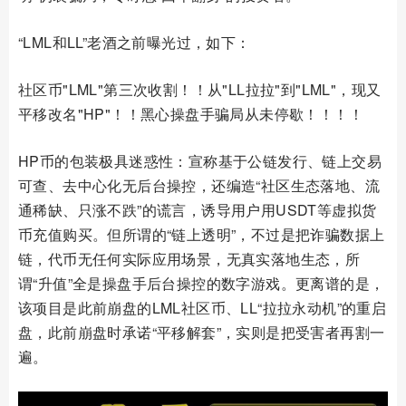
“LML和LL”老酒之前曝光过，如下：
社区币"LML"第三次收割！！从"LL拉拉"到"LML"，现又
平移改名"HP"！！黑心操盘手骗局从未停歇！！！！
HP币的包装极具迷惑性：宣称基于公链发行、链上交易
可查、去中心化无后台操控，还编造“社区生态落地、流
通稀缺、只涨不跌”的谎言，诱导用户用USDT等虚拟货
币充值购买。但所谓的“链上透明”，不过是把诈骗数据上
链，代币无任何实际应用场景，无真实落地生态，所
谓“升值”全是操盘手后台操控的数字游戏。更离谱的是，
该项目是此前崩盘的LML社区币、LL“拉拉永动机”的重启
盘，此前崩盘时承诺“平移解套”，实则是把受害者再割一
遍。