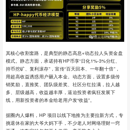
其核心收割套路，是典型的静态高息+动态拉人头资金盘
模式。静态方面，承诺持有HP币享“日化1%-3%分红、
持币挖矿、复利滚存”，宣传“百天回本、一年翻十倍”，
用超高收益诱惑用户砸入本金。动态方面，设置多级传
销奖励，直推奖、团队级差奖、社区分红拉满，拉人越
多、层级越高，收益越丰厚，逼迫投资者疯狂发展下
线，用新投资者的本金给老用户发“收益”。
据圈内人爆料，HP 项目以线下地推为主要拉新方式，专
挑退休在家的大爷大妈下手，不少老人对网络理财一窍